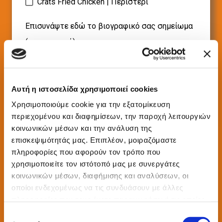
Crats Fried Chicken | Περιστέρι
Επισυνάψτε εδώ το βιογραφικό σας σημείωμα
(προαιρετικό)
Επιλέξτε Αρχείο
Αυτή η ιστοσελίδα χρησιμοποιεί cookies
ΑΠΟΣΤΟΛΗ
Χρησιμοποιούμε cookie για την εξατομίκευση
περιεχομένου και διαφημίσεων, την παροχή λειτουργιών
κοινωνικών μέσων και την ανάλυση της
επισκεψιμότητάς μας. Επιπλέον, μοιραζόμαστε
πληροφορίες που αφορούν τον τρόπο που
χρησιμοποιείτε τον ιστότοπό μας με συνεργάτες
κοινωνικών μέσων, διαφήμισης και αναλύσεων, οι
οποίοι ενδεχομένως να τις συνδυάσουν με άλλες
πληροφορίες που τους έχετε παραχωρήσει ή τις οποίες
έχουν συλλέξει σε σχέση με την από μέρους σας χρήση
Ε